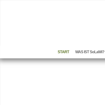
START
WAS IST SoLaWi?